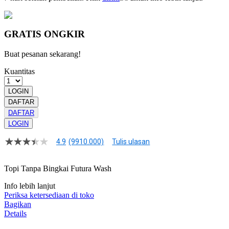
GRATIS ONGKIR
Buat pesanan sekarang!
Kuantitas
LOGIN
DAFTAR
DAFTAR
LOGIN
4.9
(9910.000)
Tulis ulasan
4.9
dari
5
Topi Tanpa Bingkai Futura Wash
bintang,
nilai
Info lebih lanjut
rating
rata-
Periksa ketersediaan di toko
rata.
Bagikan
Read
Details
13
Reviews.