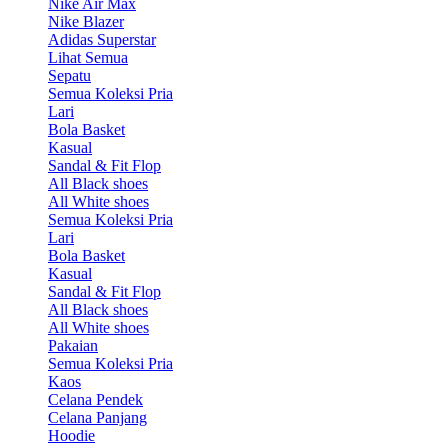
Nike Air Max
Nike Blazer
Adidas Superstar
Lihat Semua
Sepatu
Semua Koleksi Pria
Lari
Bola Basket
Kasual
Sandal & Fit Flop
All Black shoes
All White shoes
Semua Koleksi Pria
Lari
Bola Basket
Kasual
Sandal & Fit Flop
All Black shoes
All White shoes
Pakaian
Semua Koleksi Pria
Kaos
Celana Pendek
Celana Panjang
Hoodie