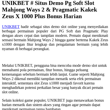
UNIKBET # Situs Demo Pg Soft Slot
Tautan
halaman
Mahjong Ways 2 & Pragmatic Kakek
yang
sama.
Zeus X 1000 Plus Bonus Harian
UNIKBET
hadir sebagai situs demo slot online yang menyediakan
berbagai permainan populer dari PG Soft dan Pragmatic Play
dengan akses cepat dan tampilan modern. Pemain dapat menikmati
sensasi bermain Mahjong Ways 2 hingga game bertema Kakek Zeus
x1000 dengan fitur lengkap dan pengalaman bermain yang lebih
nyaman di berbagai perangkat.
Melalui UNIKBET, pengguna bisa mencoba mode demo slot untuk
memahami pola permainan, fitur bonus, hingga peluang
kemenangan sebelum bermain lebih lanjut. Game seperti Mahjong
Ways 2 dikenal memiliki tampilan menarik serta efek permainan
interaktif, sementara slot Zeus x1000 menjadi favorit karena
menghadirkan potensi perkalian besar yang banyak dicari pemain
slot online.
Selain koleksi game populer, UNIKBET juga menawarkan bonus
harian menarik dan sistem akses yang ringan agar pemain dapat
menikmati permainan tanpa hambatan.